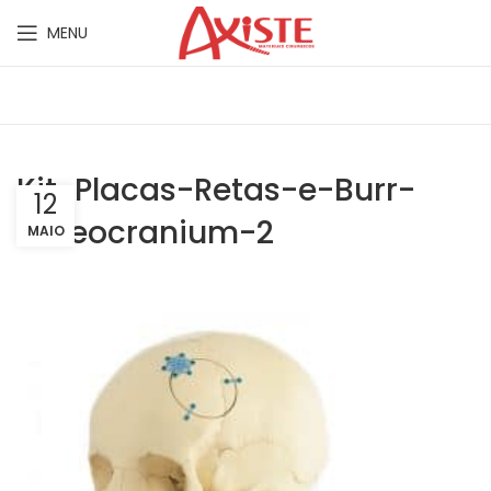
MENU
Kit-Placas-Retas-e-Burr-
12
Osteocranium-2
MAIO