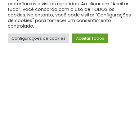
preferências e visitas repetidas. Ao clicar em “Aceitar
tudo”, você concorda com o uso de TODOS os
SUPORTE E CONTATO
cookies. No entanto, você pode visitar "Configurações
de cookies" para fornecer um consentimento
Sede Rio de Janeiro - RJ
controlado.
R. Gen. André Chaves, 134 - Anil, Rio de Janeiro - RJ,
Configurações de cookies
Aceitar Todos
22755-100.
Serviço de atendimento ao cliente : 21 3094-9750
Email: cotacao@axiste.com.br
NOSSA LOCALIZAÇÃO