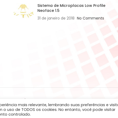
Sistema de Microplacas Low Profile
Neoface 1.5
31 de janeiro de 2018
No Comments
NPJ: 09.409.545/0001-20
eriência mais relevante, lembrando suas preferências e visit
sentimento
m o uso de TODOS os cookies. No entanto, você pode visitar
nto controlado.