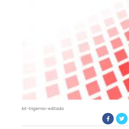
kit-trigemio-editada