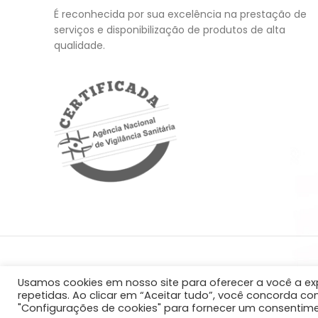
É reconhecida por sua excelência na prestação de
serviços e disponibilização de produtos de alta
qualidade.
Axiste Comercio De Produtos Medicos Hospitalares Ltda - C
Usamos cookies em nosso site para oferecer a você a exp
Política de Privacidade
|
Política de Cookies
|
Gerenciar con
repetidas. Ao clicar em “Aceitar tudo”, você concorda co
"Configurações de cookies" para fornecer um consentime