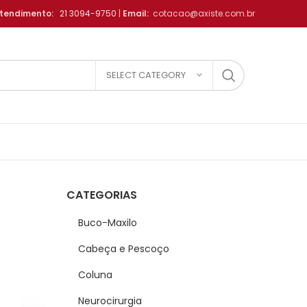
tendimento:
21 3094-9750
|
Email:
cotacao@axiste.com.br
SELECT CATEGORY
CATEGORIAS
Buco-Maxilo
Cabeça e Pescoço
Coluna
Neurocirurgia